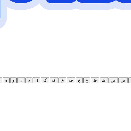
ص
ض
ط
ظ
ع
غ
ف
ق
ک
گ
ل
م
ن
و
ه