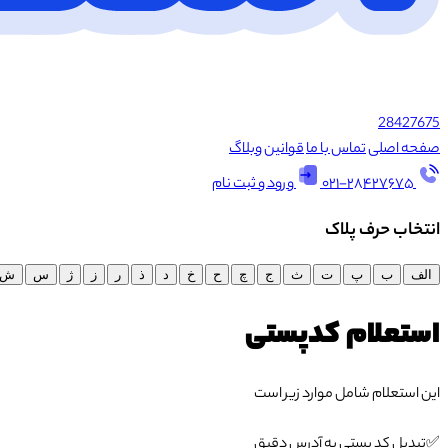
28427675
صفحه اصلی
تماس با ما
قوانین
وبلاگ
۰۲۱-۲۸۴۲۷۶۷۵
ورود و ثبت نام
انتخاب‌ حرف پلاک
الف
ب
پ
ت
ث
ج
چ
ح
خ
د
ذ
ر
ز
ژ
س
ش
استعلام کدپستی
این استعلام شامل موارد زیر است
✅تبدیل کد پستی به آدرس دقیق